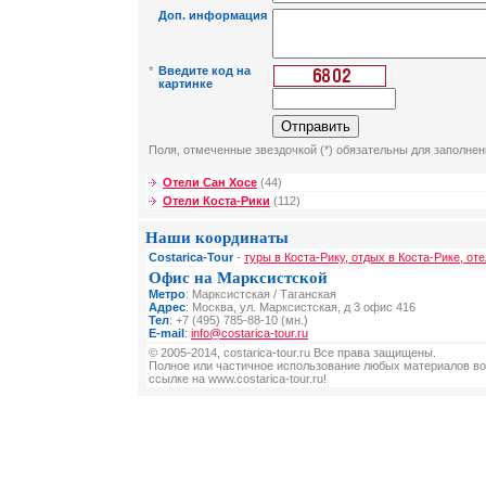
Доп. информация
*
Введите код на
картинке
Поля, отмеченные звездочкой (*) обязательны для заполнен
Отели Сан Хосе
(44)
Отели Коста-Рики
(112)
Наши координаты
Costarica-Tour
-
туры в Коста-Рику, отдых в Коста-Рике, от
Офис на Марксистской
Метро
: Марксистская / Таганская
Адрес
: Москва, ул. Марксистская, д 3 офис 416
Тел
: +7 (495) 785-88-10 (мн.)
E-mail
:
info@costarica-tour.ru
© 2005-2014, costarica-tour.ru Все права защищены.
Полное или частичное использование любых материалов во
ссылке на www.costarica-tour.ru!