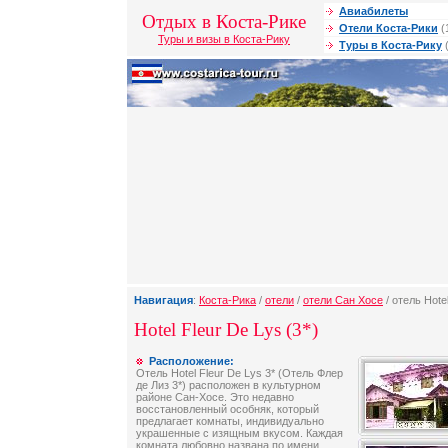
Авиабилеты
Отдых в Коста-Рике
Отели Коста-Рики
(
Туры и визы в Коста-Рику
Туры в Коста-Рику
(
Навигация
:
Коста-Рика
/
отели
/
отели Сан Хосе
/ отель Hote
Hotel Fleur De Lys (3*)
Расположение:
Отель Hotel Fleur De Lys 3* (Отель Флер
де Лиз 3*) расположен в культурном
районе Сан-Хосе. Это недавно
восстановленный особняк, который
предлагает комнаты, индивидуально
украшенные с изящным вкусом. Каждая
комната любовно названа по имени