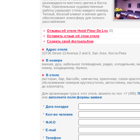
разновидности местного цветка в Коста-
Рике. Оригинальные художественные
работы украшают стены каждого номера.
Теплый, богатый климат и мягкие цвета
обеспечивают атмосферу для полного
расслабления.
Отзывы об отеле Hotel Fleur De Lys
(0)
Оставить отзыв об этом отеле
Создать свой фотоальбом
Адрес отеля
10736 Street 13 Avenue 2 and 6, San Jose, Коста-Рика
В номере
ванная, душ, кабельное телевидение, радио, холодильник, м
номер, кондиционер, балкон,
В отеле
ресторан, бар, бассейн, химчистка, прачечная, салон красот
обслуживание номеров круглосуточно, автостоянка, настоль
до аэропорта,
Для организации тура в этот отель звоните по тел: +7 (495)
7
или
заполните поля формы заявки
:
*
Дата поездки
*
Кол-во человек
*
Ф.И.О
*
E-mail
*
Телефон