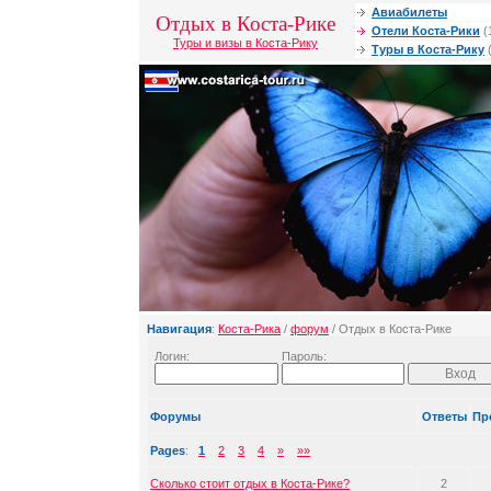
Авиабилеты
Отдых в Коста-Рике
Отели Коста-Рики
(
Туры и визы в Коста-Рику
Туры в Коста-Рику
(
Навигация
:
Коста-Рика
/
форум
/ Отдых в Коста-Рике
Логин:
Пароль:
Форумы
Ответы
Пр
Pages
:
1
2
3
4
»
»»
Сколько стоит отдых в Коста-Рике?
2