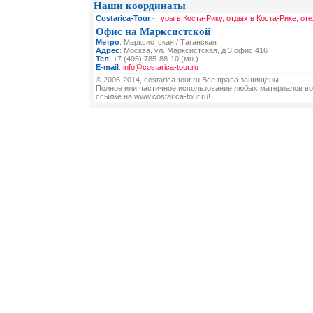
Наши координаты
Costarica-Tour
-
туры в Коста-Рику, отдых в Коста-Рике, от
Офис на Марксистской
Метро
: Марксистская / Таганская
Адрес
: Москва, ул. Марксистская, д 3 офис 416
Тел
: +7 (495) 785-88-10 (мн.)
E-mail
:
info@costarica-tour.ru
© 2005-2014, costarica-tour.ru Все права защищены.
Полное или частичное использование любых материалов во
ссылке на www.costarica-tour.ru!