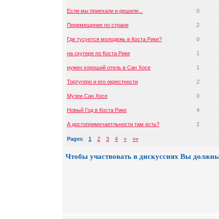
Если мы приехали и решили...
0
Перемещение по стране
2
Где тусуется молодежь в Коста Рике?
0
на скутере по Коста Рике
1
нужен хороший отель в Сан Хосе
1
Тортугеро и его окрестности
2
Музеи Сан Хосе
0
Новый Год в Коста Рике
4
А достопримечаетльности там есть?
2
Pages
:
1
2
3
4
»
»»
Чтобы участвовать в дискуссиях Вы должны