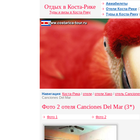
Авиабилеты
Отдых в Коста-Рике
Отели Коста-Рики
(
Туры и визы в Коста-Рику
Туры в Коста-Рику
(
Навигация
:
Коста-Рика
/
отели
/
отели Хако
/
отель Cancione
Canciones Del Mar
Фото 2 отеля Canciones Del Mar (3*)
Фото 1
Фото 2