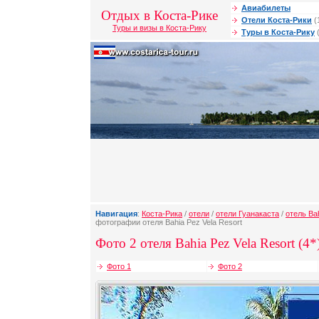
Авиабилеты
Отдых в Коста-Рике
Отели Коста-Рики
(
Туры и визы в Коста-Рику
Туры в Коста-Рику
(
Навигация
:
Коста-Рика
/
отели
/
отели Гуанакаста
/
отель Bah
фотографии отеля Bahia Pez Vela Resort
Фото 2 отеля Bahia Pez Vela Resort (4*
Фото 1
Фото 2